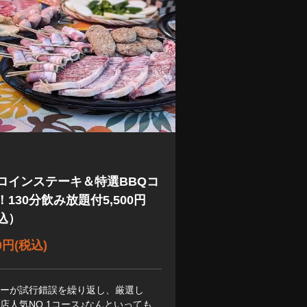
ロインステーキ＆特選BBQコ
！130分飲み放題付5,500円
込）
00円
(税込)
ナーが試行錯誤を繰り返し、厳選し
店人気NO,1コース♪なんといっても