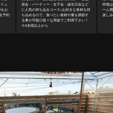
ボリュ
迎会・パーティー・女子会・誕生日会など
特徴
Qをお
に人気の持ち込みコース♪お好きな食材を持
ーム満
全予約
ち込めるので、食べたい食材や量を調節す
楽しみ
る事が可能◎様々な用途でご利用下さい！
※4名様以上から