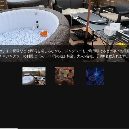
けます！夏場などはBBQを楽しみながら、ジャグジーもご利用頂けるとの事でお子
上空間！雨でもぜんぜん大丈夫。炭起こしも買い出しも片付けや火の始末だって、面
※ジャグジーの利用は一人1,000円の追加料金、大人5名程、子供8名程入れます
やお子様連れのご家族様など、様々な用途でご利用ください。