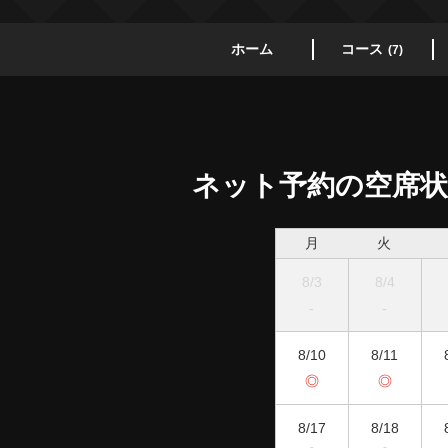
ホーム
コース
(7)
ネット予約の空席状
月
火
8/3
8/4
-
-
8/10
8/11
◎
◎
8/17
8/18