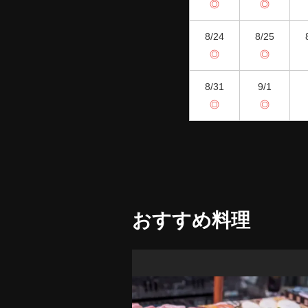
◎
◎
8/24
8/25
◎
◎
8/31
9/1
◎
◎
おすすめ料理