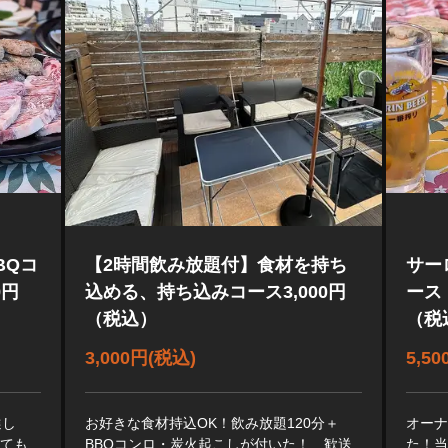
BQコ
【2時間飲み放題付】食材を持ち
サー
9円
込める、持ち込みコース3,000円
ース
（税込）
（税
3,000円
(税込)
5,5
選し
お好きな食材持込OK！飲み放題120分＋
オー
っても
BBQコンロ・炭火起こしが付いた！ 歓送
た！当