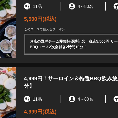
11品
4
～
80名
5,500円
(税込)
このコースで使えるクーポン
お店の野球チーム愛知杯優勝記念 税込5,500円 サ
BBQコース2次会付き2時間10分！
4,999円！サーロイン＆特選BBQ飲み
分】
11品
4
～
80名
4,999円
(税込)