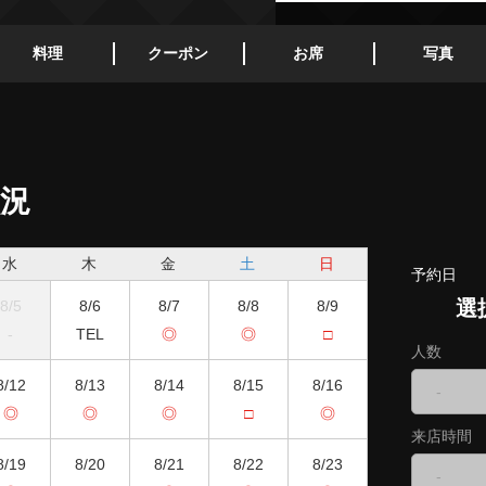
料理
クーポン
お席
写真
況
水
木
金
土
日
予約日
選
8/5
8/6
8/7
8/8
8/9
-
TEL
◎
◎
□
人数
8/12
8/13
8/14
8/15
8/16
-
◎
◎
◎
□
◎
来店時間
8/19
8/20
8/21
8/22
8/23
-