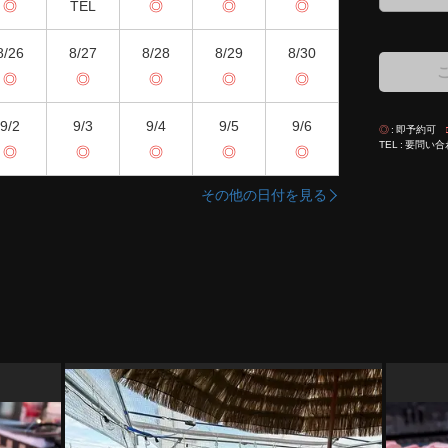
◎
TEL
◎
◎
◎
8/26
8/27
8/28
8/29
8/30
◎
◎
◎
◎
◎
9/2
9/3
9/4
9/5
9/6
◎
即予約可
TEL
要問い合
◎
◎
◎
◎
◎
その他の日付を見る