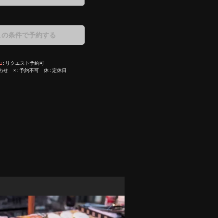
この条件で予約する
□
リクエスト予約可
わせ
×
予約不可
休
定休日