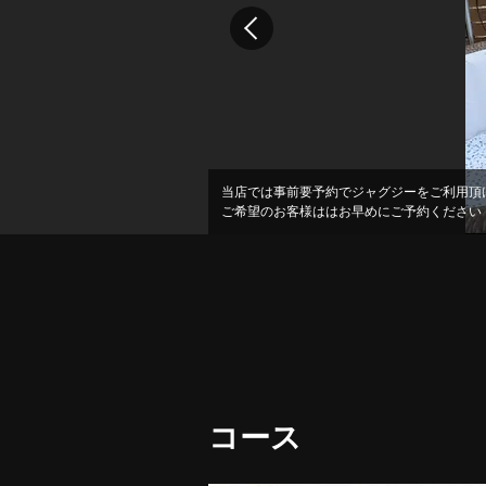
当店では事前要予約でジャグジーをご利用頂
都会にいながら、BBQを楽しめてしまう屋
ご希望のお客様ははお早めにご予約ください！
駅からは徒歩3分と駅近です.気の合う仲間
コース