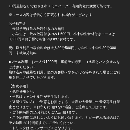
±0円差額なしでねぎま串＋ミニバーグ→有頭海老に変更可能です。
※コース内容は予告なく変更される場合がございます。
お子様料金
未就学児は飲み放題付きのみ無料
小学生は、飲み放題付きのみ1,500円、小中学生食材付きコースは
3,500円※お子様でも食べやすい食材です。
更に延長利用の場合料金は大人30分500円、小学生～中学生30分300
円、未就学児無料
■プール利用 お一人様1000円 事前予約必要 （水着とバスタオルを
ご持参ください）
この店舗情報をシェアする
飛び込みや乱暴な利用、他のお客様へ水をかける等をされた場合はご利
用を停止させていただきます。
4,999円！サーロイン＆特選BBQ飲み放題付きコース【1時
【留意事項】
間40分】 | BBQ LIVE COVATONE 名古屋
・他券併用不可。
・当店はキャンセル料が発生致します。
愛知県名古屋市中村区鳥居通２-12本陣センタービル3F,4F
・近隣住民の方にご迷惑をお掛けする、大声や大音量での音楽再生は禁
https://kobatoen.owst.jp/courses/216572140
止となります。※お守りに頂けない場合、ご退席して頂きます。
・ご予約時間の15分前よりご入店頂けます。
お店情報をコピー
・ご予約時間に遅れないようにお願い致します。万が一遅れる場合はご
予約時間の1時間前までにご予約ください。
・ドリンクはセルフサービスとなります。