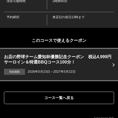
滞在可能時間
1時間40分
・レモンサワー・グレープフルーツサワー・ウーロンハイ・コークハ
イ
・焼酎
予約締切
来店日の前日13時まで
・黒霧島【芋】・一番札【麦】
・日本酒
・吉乃川
・梅酒
・ロック・水割り・ソーダ割り
このコースで使えるクーポン
・ウィスキー
・サントリーウイスキー樽生・ハイボール
・スピリッツ
・スミノフウォッカ ・ ギルビージン
お店の野球チーム愛知杯優勝記念クーポン 税込4,999円
・ハウスワイン
サーロイン＆特選BBQコース100分！
・赤＝テンプラニーリョ・白＝アイレン
・ソフトドリンク
2026年5月23日～2027年5月22日
有効期限
・ウーロン茶・カルピス・ジンジャーエール・コーラ・オレンジジュ
ース・グレープフルーツジュース・レモンスカッシュ・アイスコーヒー
コース一覧へ戻る