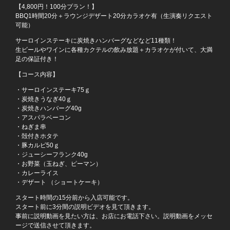
【4,800円！100分プラン！】
BBQ1時間20分＋ラウンジデザート20分カラオケ有（生演奏リクエスト
可能）
サーロインステーキに炭焼きハンバーグなどなど11種類！
生ビールやワインに各種カクテルの飲み放題＋カラオケが付いて、大満
足の保証付き！
【コース内容】
・サーロインステーキ75ｇ
・炭焼きうなぎ40ｇ
・炭焼きハンバーグ40g
・アスパラベーコン
・ねぎま串
・殻付きホタテ
・豚カルビ50ｇ
・ジューシーフランク40g
・お野菜（玉ねぎ、ピーマン）
・カレーライス
・デザート （ショートケーキ）
スタート時間の15分前から入店可能です。
スタート前に3分間の説明ビデオを見て頂きます。
事前に説明動画を見たい方は、お店にお電話下さい。説明動画をメッセ
ージで送信させて頂きます。