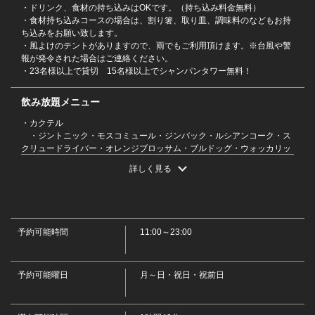
・ドリンク、食材の持ち込みはOKです。（持ち込み料金無料）
・食材持ち込みコースの場合は、割り箸、取り皿、調味料のなどもお持
ち込みをお願い致します。
・風よけのテントがありますので、雨でもご利用頂けます。※台風や警
報が発令された場合はご連絡ください。
閉じる
・23名様以上で貸切 15名様以上でシャンパンタワー無料！
飲み放題メニュー
・カクテル
・ジントニック・モスコミュール・ジンバック・ルシアンコーク・ス
クリュードライバー・オレンジブロッサム・ブルドッグ・ウォッカリッ
キー・ジンリッキー・ウォッカトニック・
詳しく見る
・カクテル
・モヒートジンジャー・カシスソーダ・カシスウーロン・カシスオレ
ンジ・カシスグレープフルーツ・ピーチツリーフィズ・ピーチウーロ
ン・ファジーネーブル・ピーチグレープフルーツ・カンパリソーダ・カ
ンパリトニック・カンパリウーロン・カンパリオレンジ・カンパリグレ
予約可能時間
11:00～23:00
ープフルーツ
・カクテル
・カルーアソーダ・カルーアウーロン・カルーアオレンジ・レッドア
予約可能曜日
イ・シャンディーガフ
月～日・祝日・祝前日
・生ビール
・キリン一番搾り
・サワー・酎ハイ