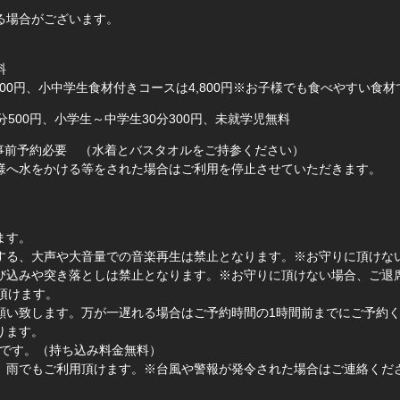
る場合がございます。
料
00円、小中学生食材付きコースは4,800円※お子様でも食べやすい食材
500円、小学生～中学生30分300円、未就学児無料
 事前予約必要 （水着とバスタオルをご持参ください）
様へ水をかける等をされた場合はご利用を停止させていただきます。
ます。
する、大声や大音量での音楽再生は禁止となります。※お守りに頂けな
び込みや突き落としは禁止となります。※お守りに頂けない場合、ご退
頂けます。
願い致します。万が一遅れる場合はご予約時間の1時間前までにご予約
ります。
Kです。（持ち込み料金無料）
、雨でもご利用頂けます。※台風や警報が発令された場合はご連絡くだ