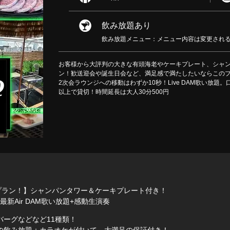
飲み放題あり
飲み放題メニュー：メニュー内容は変更され
お客様から大評判の大きな有頭海老やケーキプレート、シャ
ン！歓送迎会や誕生日会など、満足感で満たしたいならこのプ
2次会ラウンジへの移動はわずか10秒！Live DAM歌い放題
以上で貸切！時間延長は大人30分500円
贅沢プラン！】シャンパンタワー＆ケーキプレート付き！
最新Air DAM歌い放題+感動生演奏
ーグなどなど11種類！