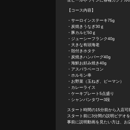
生ビールやワインに各種カクテル
【コース内容】
・サーロインステーキ75g
・炭焼きうなぎ30ｇ
・豚カルビ50ｇ
・ジューシーフランク40g
・大きな有頭海老
・殻付きホタテ
・炭焼きハンバーグ40g
・海鮮お好み焼き40g
・アスパラベーコン
・ホルモン串
・お野菜（玉ねぎ、ピーマン）
・カレーライス
・ケーキプレート5点盛り
・シャンパンタワー3段
スタート時間の15分前から入店可
スタート前に3分間の説明ビデオ
事前に説明動画を見たい方は、お