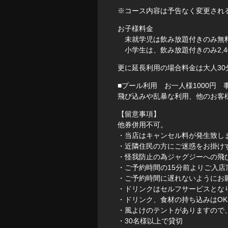
※コース内容は予告なく変更され
お子様料金
未就学児は飲み放題付きのみ無
小学生は、飲み放題付きのみ2,4
更に延長利用の場合料金は大人30分
■プール利用 お一人様1000円
飛び込みや乱暴な利用、他のお客
【留意事項】
他券併用不可。
・当店はキャンセル料が発生致し
・近隣住民の方にご迷惑をお掛け
・怪我防止の為ジャグジーへの飛
・ご予約時間の15分前よりご入店
・ご予約時間に遅れないようにお
・ドリンクはセルフサービスとな
・ドリンク、食材の持ち込みはO
・風よけのテントがありますので
・30名様以上で貸切